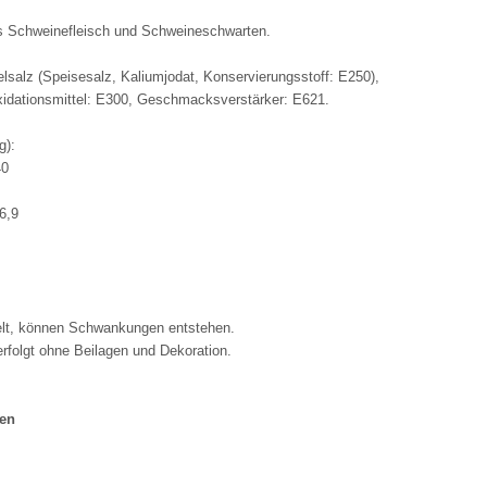
us Schweinefleisch und Schweineschwarten.
lsalz (Speisesalz, Kaliumjodat, Konservierungsstoff: E250),
idationsmittel: E300, Geschmacksverstärker: E621.
g):
40
6,9
elt, können Schwankungen entstehen.
erfolgt ohne Beilagen und Dekoration.
gen