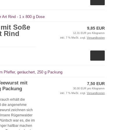
 Art Rind - 1 x 800 g Dose
 mit Soße
9,85 EUR
t Rind
12,31 EUR pro Kilogramm
inkl. 7 % MwSt. zzgl.
Versandkosten
m Pfeffer, geräuchert, 250 g Packung
Teewurst mit
7,50 EUR
 g Packung
30,00 EUR pro Kilogramm
inkl. 7 % MwSt. zzgl.
Versandkosten
rauch erhält die
nd die angenehme
ewurst zeichnen sich
. Unsere Rügenwalder
Plüntsch war es, die im
änger haltbar machen