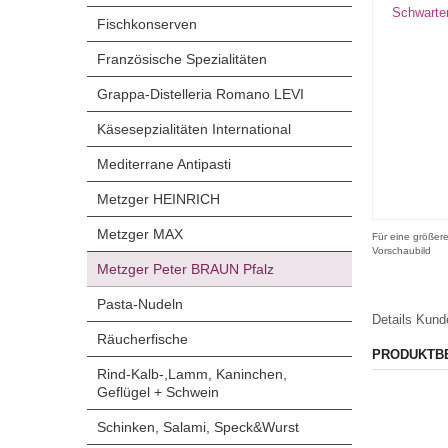
Fischkonserven
Französische Spezialitäten
Grappa-Distelleria Romano LEVI
Käsesepzialitäten International
Mediterrane Antipasti
Metzger HEINRICH
Metzger MAX
Für eine größere
Vorschaubild
Metzger Peter BRAUN Pfalz
Pasta-Nudeln
Details
Kund
Räucherfische
PRODUKTB
Rind-Kalb-,Lamm, Kaninchen,
Geflügel + Schwein
Schinken, Salami, Speck&Wurst