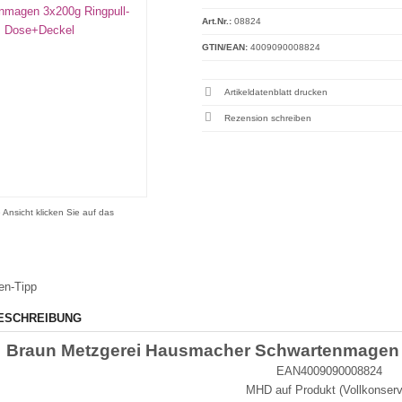
Art.Nr.:
08824
GTIN/EAN:
4009090008824
Artikeldatenblatt drucken
Rezension schreiben
 Ansicht klicken Sie auf das
en-Tipp
ESCHREIBUNG
Braun Metzgerei Hausmacher Schwartenmagen 
EAN4009090008824
MHD auf Produkt (Vollkonserv