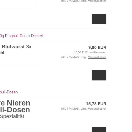
inkl. 7 % MwSt. zzgl.
Versandkosten
00g Ringpull-Dose+Deckel
 Blutwurst 3x
9,90 EUR
el
16,50 EUR pro Kilogramm
inkl. 7 % MwSt. zzgl.
Versandkosten
pull-Dosen
re Nieren
15,78 EUR
ll-Dosen
inkl. 7 % MwSt. zzgl.
Versandkosten
Spezialität