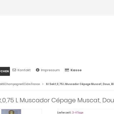
Kontakt
Impressum
Kasse
UCHEN
ekt&Champagner&Cidre France
6 l Sekt,0,75 L Muscador Cépage Muscat, Doux, B
kt,0,75 L Muscador Cépage Muscat, Dou
Lieferzeit:
3-4 Tage