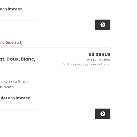
efern immer
nc (edelsüß)
88,06 EUR
t, Doux, Blanc,
9,78 EUR pro Liter
inkl. 19 % MwSt. zzgl.
Versandkosten
s, wo die Sinne
rbinden.
 liefern immer