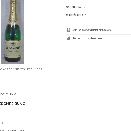
Art.Nr.:
37-12
GTIN/EAN:
37
Artikeldatenblatt drucken
Rezension schreiben
e Ansicht klicken Sie auf das
den-Tipp
ESCHREIBUNG
te