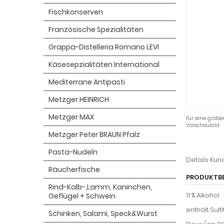
Fischkonserven
Französische Spezialitäten
Grappa-Distelleria Romano LEVI
Käsesepzialitäten International
Mediterrane Antipasti
Metzger HEINRICH
Metzger MAX
Für eine größer
Vorschaubild
Metzger Peter BRAUN Pfalz
Pasta-Nudeln
Details
Kun
Räucherfische
PRODUKTB
Rind-Kalb-,Lamm, Kaninchen,
11 % Alkohol
Geflügel + Schwein
enthält Sulfi
Schinken, Salami, Speck&Wurst