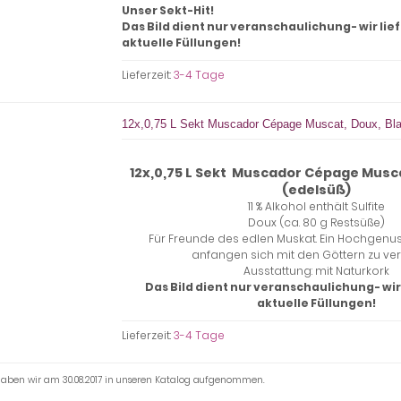
Unser Sekt-Hit!
Das Bild dient nur veranschaulichung- wir li
aktuelle Füllungen!
Lieferzeit:
3-4 Tage
12x,0,75 L Sekt Muscador Cépage Muscat, Doux, Bla
12x,0,75 L Sekt Muscador Cépage Musca
(edelsüß)
11 % Alkohol
enthält Sulfite
Doux (ca. 80 g Restsüße)
Für Freunde des edlen Muskat. Ein Hochgenus
anfangen sich mit den Göttern zu ve
Ausstattung: mit Naturkork
Das Bild dient nur veranschaulichung- wir
aktuelle Füllungen!
Lieferzeit:
3-4 Tage
 haben wir am 30.08.2017 in unseren Katalog aufgenommen.