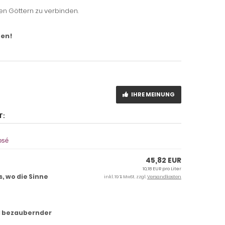
en Göttern zu verbinden.
gen!
IHRE MEINUNG
T:
osé
45,82 EUR
10,18 EUR pro Liter
, wo die Sinne
inkl. 19 % MwSt. zzgl.
Versandkosten
nd bezaubernder