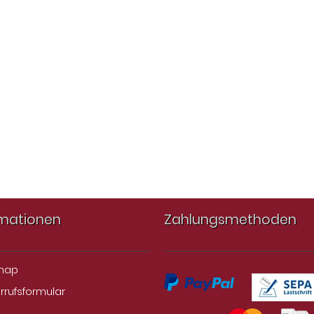
rmationen
Zahlungsmethoden
emap
rrufsformular