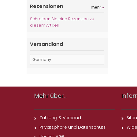
Rezensionen
mehr
»
Schreiben Sie eine Rezension zu
diesem Artikel!
Versandland
Mehr über...
Info
Zahlung & Versand
Sit
Privatsphäre und Datenschutz
Wide
Unsere AGB