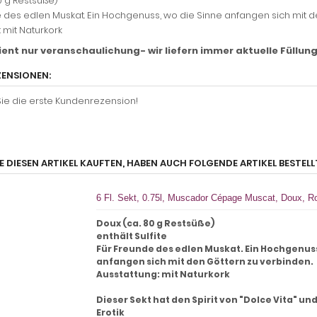
0 g Restsüße)
 des edlen Muskat. Ein Hochgenuss, wo die Sinne anfangen sich mit d
 mit Naturkork
ient nur veranschaulichung- wir liefern immer aktuelle Füllun
ENSIONEN:
ie die erste Kundenrezension!
E DIESEN ARTIKEL KAUFTEN, HABEN AUCH FOLGENDE ARTIKEL BESTELL
6 Fl. Sekt, 0.75l, Muscador Cépage Muscat, Doux, R
Doux (ca. 80 g Restsüße)
enthält Sulfite
Für Freunde des edlen Muskat. Ein Hochgenuss
anfangen sich mit den Göttern zu verbinden.
Ausstattung: mit Naturkork
Dieser Sekt hat den Spirit von "Dolce Vita" u
Erotik