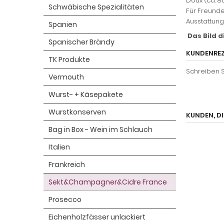
Doux (ca. 8
Schwäbische Spezialitäten
Für Freunde
Ausstattung:
Spanien
Das Bild d
Spanischer Brändy
KUNDENREZ
TK Produkte
Schreiben S
Vermouth
Wurst- + Käsepakete
Wurstkonserven
KUNDEN, DI
Bag in Box - Wein im Schlauch
Italien
Frankreich
Sekt&Champagner&Cidre France
Prosecco
Eichenholzfässer unlackiert