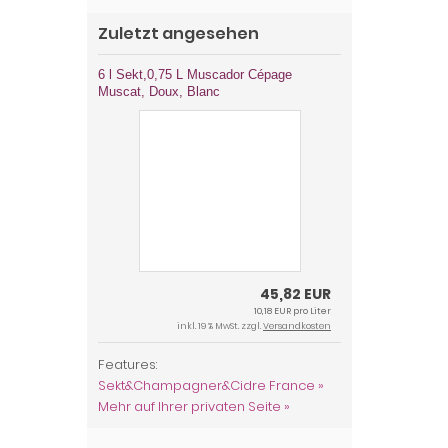
Zuletzt angesehen
6 l Sekt,0,75 L Muscador Cépage
Muscat, Doux, Blanc
45,82 EUR
10,18 EUR pro Liter
inkl. 19 % MwSt. zzgl.
Versandkosten
Features:
Sekt&Champagner&Cidre France »
Mehr auf Ihrer privaten Seite »