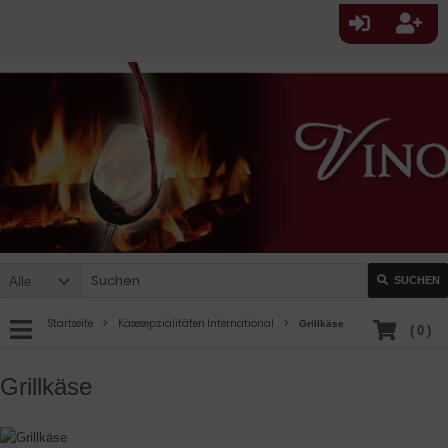
Alle
SUCHEN
Startseite
Käsesepzialitäten International
Grillkäse
(
0
)
Grillkäse