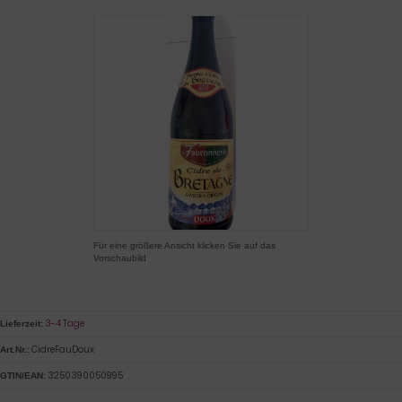
Für eine größere Ansicht klicken Sie auf das
Vorschaubild
3-4 Tage
Lieferzeit:
CidreFauDoux
Art.Nr.:
3250390050995
GTIN/EAN: