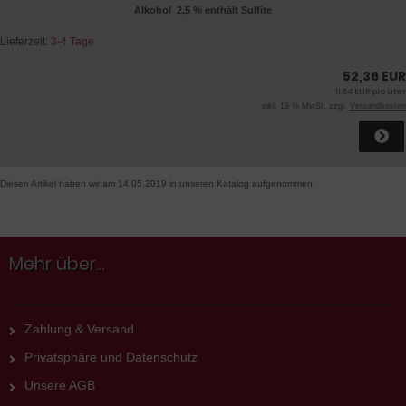
Alkohol 2,5 % enthält Sulfite
Lieferzeit:
3-4 Tage
52,36 EUR
11,64 EUR pro Liter
inkl. 19 % MwSt. zzgl.
Versandkosten
Diesen Artikel haben wir am 14.05.2019 in unseren Katalog aufgenommen.
Mehr über...
Zahlung & Versand
Privatsphäre und Datenschutz
Unsere AGB