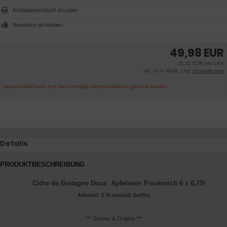
Artikeldatenblatt drucken
Rezension schreiben
49,98 EUR
11,11 EUR pro Liter
inkl. 19 % MwSt. zzgl.
Versandkosten
Dieser Artikel kann erst nach erfolgter Altersverifikation gekauft werden.
Details
PRODUKTBESCHREIBUNG
Cidre de Bretagne Doux Apfelwein Frankreich 6 x 0,75l
Alkohol 2 % enthält Sulfite
*** Saveur & Origine ***