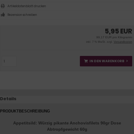
Artikeldatenblatt drucken
Rezension schreiben
5,95 EUR
99,17 EUR pro Kilogramm
inkl. 7 % MwSt. zzgl.
Versandkosten
IN DEN WARENKORB
Details
PRODUKTBESCHREIBUNG
Appetitsild: Würzig pikante Anchovisfilets 90gr Dose
Abtropfgewicht 60g