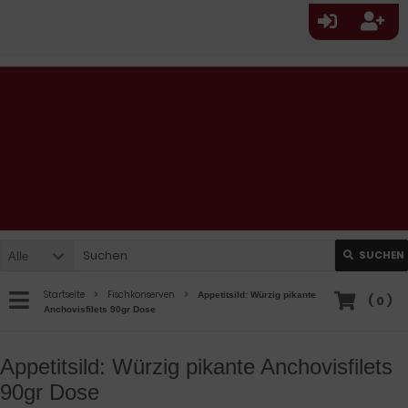
SUCHEN
Alle
Startseite
Fischkonserven
Appetitsild: Würzig pikante
(
0
)
Anchovisfilets 90gr Dose
Appetitsild: Würzig pikante Anchovisfilets
90gr Dose