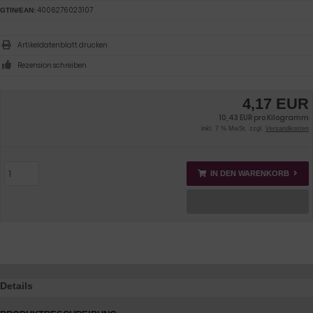
4006276023107
GTIN/EAN:
Artikeldatenblatt drucken
Rezension schreiben
4,17 EUR
10,43 EUR pro Kilogramm
inkl. 7 % MwSt. zzgl.
Versandkosten
IN DEN WARENKORB
Details