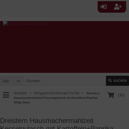
Alle
SUCHEN
Startseite
Fertiggerichte-Gemüse-Früchte
Dreistern
(
0
)
Hausmachermahlzeit Kesselgulasch mit Kartoffeln+Paprika
400gr Dose
Dreistern Hausmachermahlzeit
Kesselgulasch mit Kartoffeln+Paprika