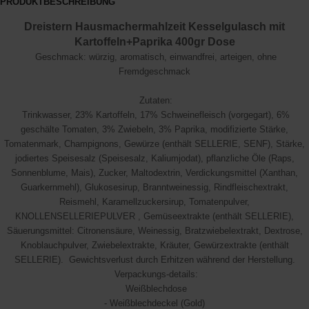
PRODUKTBESCHREIBUNG
Dreistern Hausmachermahlzeit Kesselgulasch mit
Kartoffeln+Paprika 400gr Dose
Geschmack: würzig, aromatisch, einwandfrei, arteigen, ohne
Fremdgeschmack
Zutaten:
Trinkwasser, 23% Kartoffeln, 17% Schweinefleisch (vorgegart), 6%
geschälte Tomaten, 3% Zwiebeln, 3% Paprika, modifizierte Stärke,
Tomatenmark, Champignons, Gewürze (enthält SELLERIE, SENF), Stärke,
jodiertes Speisesalz (Speisesalz, Kaliumjodat), pflanzliche Öle (Raps,
Sonnenblume, Mais), Zucker, Maltodextrin, Verdickungsmittel (Xanthan,
Guarkernmehl), Glukosesirup, Branntweinessig, Rindfleischextrakt,
Reismehl, Karamellzuckersirup, Tomatenpulver,
KNOLLENSELLERIEPULVER , Gemüseextrakte (enthält SELLERIE),
Säuerungsmittel: Citronensäure, Weinessig, Bratzwiebelextrakt, Dextrose,
Knoblauchpulver, Zwiebelextrakte, Kräuter, Gewürzextrakte (enthält
SELLERIE). Gewichtsverlust durch Erhitzen während der Herstellung.
Verpackungs-details:
Weißblechdose
- Weißblechdeckel (Gold)