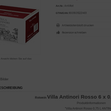
AntiRot
Art.Nr.:
8001935221401
GTIN/EAN:
Artikeldatenblatt drucken
Rezension schreiben
 Ansicht klicken Sie auf das
Bilder
ESCHREIBUNG
Villa Antinori Rosso 6 x 
Rotwein
Produktinformationen
"Villa Antinori Rosso 0,75 L ANTI