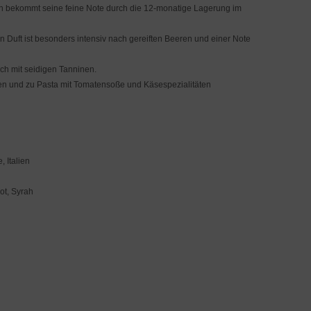
ein bekommt seine feine Note durch die 12-monatige Lagerung im
 Duft ist besonders intensiv nach gereiften Beeren und einer Note
h mit seidigen Tanninen.
en und zu Pasta mit Tomatensoße und Käsespezialitäten
, Italien
ot, Syrah