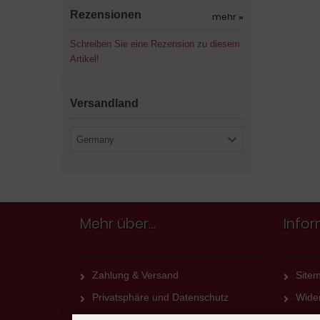
Rezensionen
mehr
»
Schreiben Sie eine Rezension zu diesem
Artikel!
Versandland
Germany
Mehr über...
Info
Zahlung & Versand
Site
Privatsphäre und Datenschutz
Wider
Unsere AGB