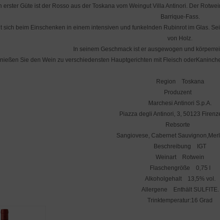
 erster Güte ist der Rosso aus der Toskana vom Weingut Villa Antinori. Der Rotw
Barrique-Fass.
t sich beim Einschenken in einem intensiven und funkelnden Rubinrot im Glas. Sein
von Holz.
In seinem Geschmack ist er ausgewogen und körperreic
ießen Sie den Wein zu verschiedensten Hauptgerichten mit Fleisch oderKaninch
Region Toskana
Produzent
Marchesi Antinori S.p.A.
Piazza degli Antinori, 3, 50123 Firenze
Rebsorte
Sangiovese, Cabernet Sauvignon,Merl
Beschreibung IGT
Weinart Rotwein
Flaschengröße 0,75 l
Alkoholgehalt 13,5% vol.
Allergene Enthält SULFITE.
Trinktemperatur:16 Grad