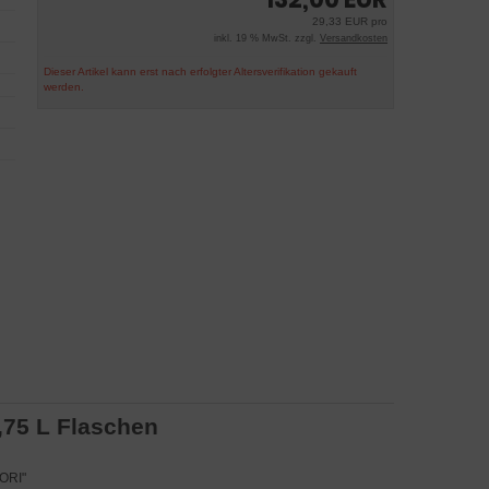
29,33 EUR pro
inkl. 19 % MwSt. zzgl.
Versandkosten
Dieser Artikel kann erst nach erfolgter Altersverifikation gekauft
werden.
0,75 L Flaschen
NORI"