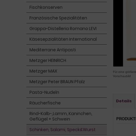
Fischkonserven
Französische Spezialitäten
Grappa-Distelleria Romano LEVI
Käsesepzialitäten International
Mediterrane Antipasti
Metzger HEINRICH
Metzger MAX
Für eine größere
Vorschaubild
Metzger Peter BRAUN Pfalz
Pasta-Nudeln
Details
Räucherfische
Rind-Kalb-,Lamm, Kaninchen,
Geflügel + Schwein
PRODUKT
Schinken, Salami, Speck&Wurst