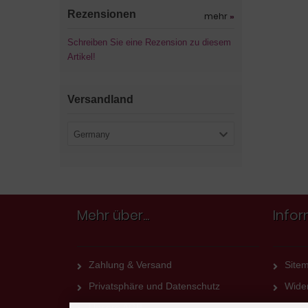
Rezensionen
mehr
»
Schreiben Sie eine Rezension zu diesem
Artikel!
Versandland
Germany
Mehr über...
Info
Zahlung & Versand
Site
Privatsphäre und Datenschutz
Wider
Unsere AGB