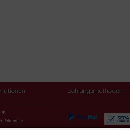
rmationen
Zahlungsmethoden
map
rufsformular