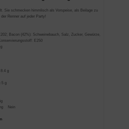
t. Sie schmecken himmlisch als Vorspeise, als Beilage zu
der Renner auf jeder Party!
E202; Bacon (42%): Schweinebauch, Salz, Zucker, Gewürze,
Konservierungsstoff: E250
 g
ren 8.4 g
g
 19.5 g
g
ig
ung Nein
n