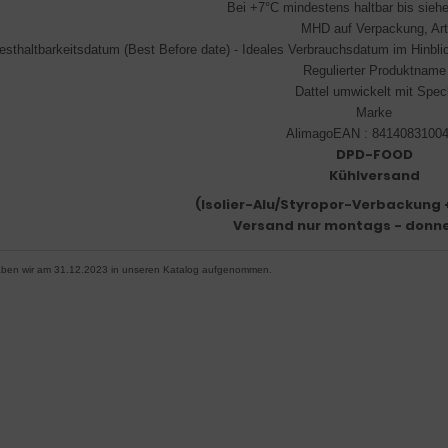
Bei +7°C mindestens haltbar bis sieh
MHD auf Verpackung, Art
esthaltbarkeitsdatum (Best Before date) - Ideales Verbrauchsdatum im Hinbli
Regulierter Produktname
Dattel umwickelt mit Spec
Marke
AlimagoEAN : 8414083100
DPD-FOOD
Kühlversand
(Isolier-Alu/Styropor-Verbackung 
Versand nur montags - donn
haben wir am 31.12.2023 in unseren Katalog aufgenommen.