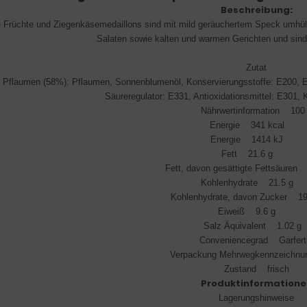
Beschreibung:
 Früchte und Ziegenkäsemedaillons sind mit mild geräuchertem Speck umhüll
Salaten sowie kalten und warmen Gerichten und sind 
Zutat
: Pflaumen (58%): Pflaumen, Sonnenblumenöl, Konservierungsstoffe: E200, 
Säureregulator: E331, Antioxidationsmittel: E301, 
Nährwertinformation 100
Energie 341 kcal
Energie 1414 kJ
Fett 21.6 g
Fett, davon gesättigte Fettsäu
Kohlenhydrate 21.5 
Kohlenhydrate, davon Zucker
Eiweiß 9.6 g
Salz Äquivalent 1.02 
Conveniencegrad Garfert
Verpackung Mehrwegkennzeichn
Zustand frisch
Produktinformatione
Lagerungshinweise