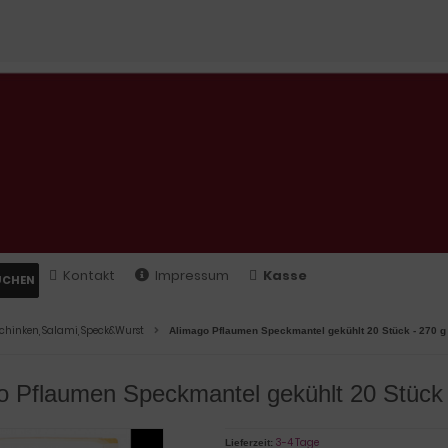
Kontakt
Impressum
Kasse
UCHEN
chinken, Salami, Speck&Wurst
Alimago Pflaumen Speckmantel gekühlt 20 Stück - 270 
o Pflaumen Speckmantel gekühlt 20 Stück
3-4 Tage
Lieferzeit: