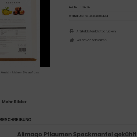
00434
Art.Nr.:
8414083100434
GTIN/EAN:
Artikeldatenblatt drucken
Rezension schreiben
 Ansicht klicken Sie auf das
Mehr Bilder
BESCHREIBUNG
Alimago Pflaumen Speckmantel gekühlt 