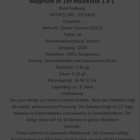
Magnum in 1er Holzkiste 1.5 L
|Beschreibung:
ARTIKEL-NR.: 07510620
Expertise:
Herkunft: Chianti Classico DOCG
Farbe: rot
Geschmacksrichtung: trocken
Jahrgang:: 2020
Rebsorten: 100% Sangiovese
Ausbau: Zementbehälter und französische Eiche
Restsüße: 2.40 g/l
Säure: 5.10 g/l
Alkoholgehalt: 14.50 % Vol.
Lagerfähig ca.: 8 Jahre
Vinifizierung:
Die Lese erfolgt von Hand in kleinen Körben. Nach der Selektion folgt
die sanfte, pneumatische Pressung. Die Gärung erfolgt für 23 Tage
teilweise in Edelstahltanks und teilweise in Zementbehältern. Der
fertige Wein reift für 18 Monate in großen Behältern
Sensorik:
Tiefes rubinrot mit purpurnen Reflexionen. Am Gaumen saftige
Fruchtaromen von Pflaumen und Kirschen gepaart mit Kräuterwürze