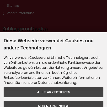
Sitemap
Widerrufsformular
Zahlungsmethoden
Diese Webseite verwendet Cookies und
andere Technologien
Wir verwenden Cookies und ähnliche Technologien, auch
von Drittanbietern, um die ordentliche Funktionsweise der
Website zu gewährleisten, die Nutzung unseres Angebotes
Newsletter-Anmeldung
zu analysieren und Ihnen ein bestmögliches
Einkaufserlebnis bieten zu können. Weitere Informationen
finden Sie in unserer Datenschutzerklärung.
E-Mail-Adresse:
ALLE AKZEPTIEREN
Der Newsletter kann jederzeit hier oder in Ihrem Kundenkonto abbestellt werden.
NUR NOTWENDIGE