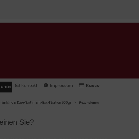
Kontakt
Impressum
Kasse
UCHEN
rünländer Käse-Sortiment-Box 4 Sortwn 500gr
Rezensionen
inen Sie?