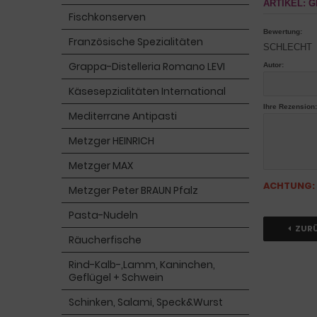
ARTIKEL: 
Fischkonserven
Bewertung:
Französische Spezialitäten
SCHLECHT
Grappa-Distelleria Romano LEVI
Autor:
Käsesepzialitäten International
Ihre Rezension:
Mediterrane Antipasti
Metzger HEINRICH
Metzger MAX
ACHTUNG:
Metzger Peter BRAUN Pfalz
Pasta-Nudeln
ZUR
Räucherfische
Rind-Kalb-,Lamm, Kaninchen,
Geflügel + Schwein
Schinken, Salami, Speck&Wurst