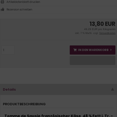
Artikeldatenblatt drucken
Rezension schreiben
13,80 EUR
49,29 EUR pro Kilogramm
inkl. 7 % MwSt. zzgl.
Versandkosten
IN DEN WARENKORB
Details
PRODUKTBESCHREIBUNG
Tomme de Savoie französischer Käse, 48 % Fett i. Tr. -