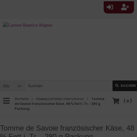
SUCHEN
Alle
Startseite
Käsesepzialitäten International
Tomme
(
0
)
de Savoie französischer Käse, 48 % Fett i. Tr. - 280 g
Packung
Tomme de Savoie französischer Käse, 48
% Fett i. Tr. - 280 g Packung