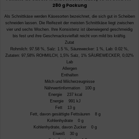
280 g Packung
Als Schnittkäse werden Käsesorten bezeichnet, die sich gut in Scheiben
schneiden lassen. Die Reifezeit der meisten Schnittkäse liegt zwischen
vier und sechs Wochen. Ihre Konsistenz ist überwiegend geschmeidig
bis fest und ihre Geschmacksvielfalt reicht von mild bis kräftig.
Zutat
Rohmilch: 97.58 %, Salz: 1.5 %, Säurewecker: 1 %, Lab: 0.02 %,
Zutaten: 97,58% ROHMILCH, 1,5% Salz, 1% SÄUREWECKER, 0,02%
Lab
Allergen
Enthalten
Milch und Milcherzeugnisse
Nährwertinformation 100 g
Energie 237 kcal
Energie 991 kJ
Fett 13 g
Fett, davon gesättigte Fettsäuren 8 g
Kohlenhydrate 0 g
Kohlenhydrate, davon Zucker 0 g
Eiweiß 30 g